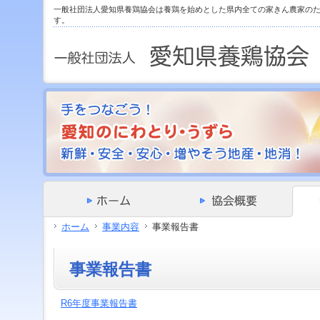
サ
フ
一般社団法人愛知県養鶏協会は養鶏を始めとした県内全ての家きん農家の
本
グ
本
イ
ッ
す。
文
ロ
文
ド
タ
と
ー
の
メ
ー
グ
バ
エ
ニ
の
ロ
ル
リ
ュ
エ
ー
メ
ア
ー
リ
バ
ニ
で
の
ア
ル
ュ
す。
エ
で
メ
ー
リ
す。
ニ
の
ア
ュ
エ
で
ー・
リ
す。
サ
ア
イ
で
ド
す。
メ
ニ
ホーム
事業内容
事業報告書
ュ
ー・
フ
事業報告書
ッ
タ
ー
R6年度事業報告書
へ