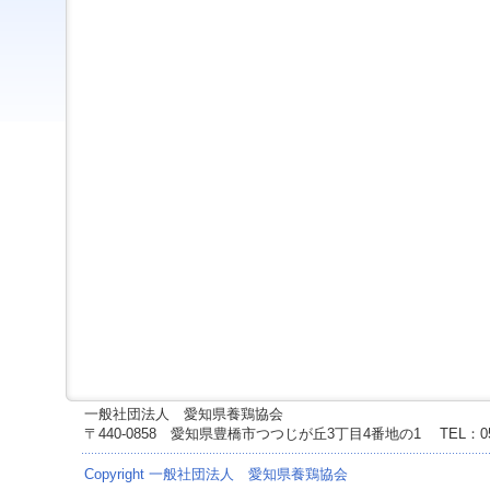
ジ
ャ
ン
プ
す
る
た
め
の
ナ
ビ
ゲ
ー
シ
ョ
ン
ス
キ
ッ
プ
で
一般社団法人 愛知県養鶏協会
す。
〒440-0858 愛知県豊橋市つつじが丘3丁目4番地の1
TEL：0
本
文
Copyright 一般社団法人 愛知県養鶏協会