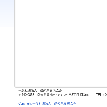
ジ
ャ
ン
プ
す
る
た
め
の
ナ
ビ
ゲ
ー
シ
ョ
ン
ス
キ
ッ
プ
で
一般社団法人 愛知県養鶏協会
す。
〒440-0858 愛知県豊橋市つつじが丘3丁目4番地の1
TEL：0
本
文
Copyright 一般社団法人 愛知県養鶏協会