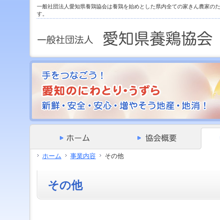
サ
フ
一般社団法人愛知県養鶏協会は養鶏を始めとした県内全ての家きん農家の
本
グ
本
イ
ッ
す。
文
ロ
文
ド
タ
と
ー
の
メ
ー
グ
バ
エ
ニ
の
ロ
ル
リ
ュ
エ
ー
メ
ア
ー
リ
バ
ニ
で
の
ア
ル
ュ
す。
エ
で
メ
ー
リ
す。
ニ
の
ア
ュ
エ
で
ー・
リ
す。
サ
ア
イ
で
ド
す。
メ
ニ
ホーム
事業内容
その他
ュ
ー・
フ
その他
ッ
タ
ー
へ